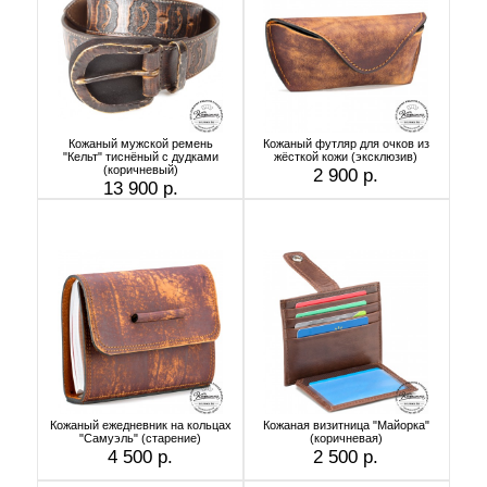
Кожаный мужской ремень
Кожаный футляр для очков из
"Кельт" тиснёный с дудками
жёсткой кожи (эксклюзив)
(коричневый)
2 900 р.
13 900 р.
Кожаный ежедневник на кольцах
Кожаная визитница "Майорка"
"Самуэль" (старение)
(коричневая)
4 500 р.
2 500 р.