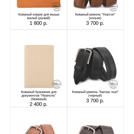
Кожаный коврик для мыши
Кожаный ремень "Нортон"
малый (рыжий)
(коньяк)
1 800 р.
3 700 р.
Кожаный бумажник для
Кожаный ремень "Канзас нью"
документов "Неаполь"
(черный)
(бежевый)
3 700 р.
2 400 р.