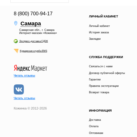
8 (800) 700-94-17
ЛИЧНЫЙ КАБИНЕТ
Самара
Личный кабинет
Самарская обл., г. Самара
История заказа
Интернет-магазин «Кожинка»
Закладки
Экспресс-доставка СДЭК
Курьерская служба EMS
СЛУЖБА ПОДДЕРЖКИ
Связаться с нами
Договор публичной оферты
Читать отзывы
Гарантии
Правила эксплуатации
Возврат товара
Читать отзывы
Кожинка © 2012-2026
ИНФОРМАЦИЯ
33 000 р.
В КОРЗИНУ
Доставка
Оплата
получи скидку
Расскажи друзьям в
5%
Оптовикам