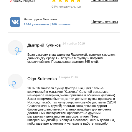
94% положительных
Наша группа Вконтакте
Читать отзывы
2444 участников | 200 отзывов
14 ноября 2016
Дмитрий Куликов
Брал саквояж в магазине на Ладожской, доволен как слон,
дали скидку сразу т.к. вступил в группу и получил
скидочный код. Порадовала гарантия 365 дней.
1 марта 2016
Olga Sulimenko
26.02.16 заказала сумку Доктор-Нью, цвет : темно-
коричневый в магазине "Кожинка"!Со мной связалась
менеджер Екатерина,очень приятная в общении девушка)
Заказ оформили быстро,за три дня моя сумка приехала в
Ростов,спасибо так же курьерской службе доставки СДЭК!
Саквояж очень крутой) толстая кожа,отлично держит
форму,довольно вместительная:подойдет для не очень
длительных поездок!Если сравнивать с другими
магазинами,цена вполне демократичная! Плюс
интересный дизайн) В общем я осталась очень довольна,
побольше вам клиентов и успехов в работе! спасибо!